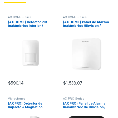
AX HOME Series
AX HOME Series
(AX HOME) Detector PIR
(AX HOME) Panel de Alarma
Inalámbrico Interior /
Inalámbrico Hikvision /
Inmunidad a Mascotas /
Soporta 16 Zonas / Conexión
Rango de Detección de 10
Wi-Fi / Interfaz Amigable /
mts / Ángulo de 90° de
Notificaciones Hik-
Cobertura
Connect6, Hik-Partner PRO
$
590.14
$
1,538.07
Vibraciones
AX PRO Series
(AX PRO) Detector de
(AX PRO) Panel de Alarma
Impacto + Magnético
Inalámbrico de Hikvision /
Inalámbrico + 2 ZONAS
Color Negro / Soporta 48
PARA AGREGAR SENSORES
Zonas / GSM 3G/4G, Wi-Fi y