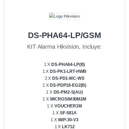
DS-PHA64-LP/GSM
KIT Alarma Hikvision, Incluye:
1 X
DS-PHA64-LP(B)
1 X
DS-PK1-LRT-HWB
2 X
DS-PD1-MC-WS
1 X
DS-PDP18-EG2(B)
1 X
DS-PM2-S(AU)
1 X
MICROSIM30M2M
1 X
VOUCHER1M
1 X
SF-581A
1 X
IMP-30-V3
1 X
LK712