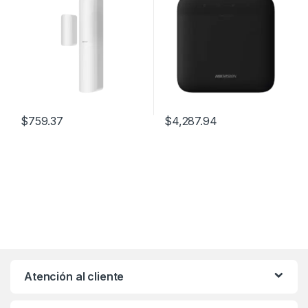
CABLEADOS / 3 en 1 /
Ethernet / Incluye Batería de
Soporta 2 Zonas Cableadas
respaldo / Compatible con
los Accesorios AX PRO.
$
759.37
$
4,287.94
Atención al cliente