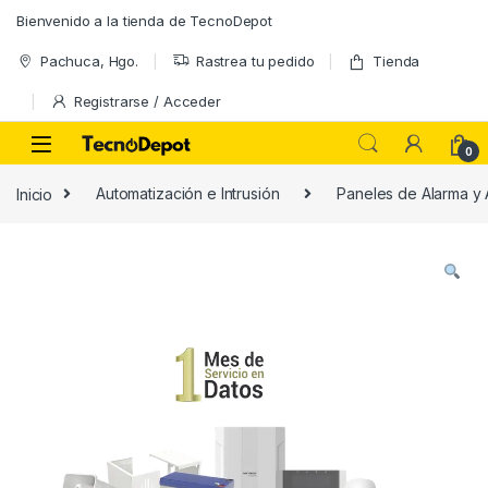
Skip to navigation
Skip to content
Bienvenido a la tienda de TecnoDepot
Pachuca, Hgo.
Rastrea tu pedido
Tienda
Registrarse / Acceder
0
Inicio
Automatización e Intrusión
Paneles de Alarma y 