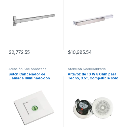
Fuego 3 Horas/ 3 Años
Garantia
$
2,772.55
$
10,985.54
Atención Sociosanitaria
Atención Sociosanitaria
Botón Cancelador de
Altavoz de 10 W 8 Ohm para
Llamada Iluminado con
Techo, 3.5″, Compatible sólo
Lector RFID 125 KHz, BUS
con NX0015
RS485, Compatible con
NX0019/B, NX0015 Y
NX1021