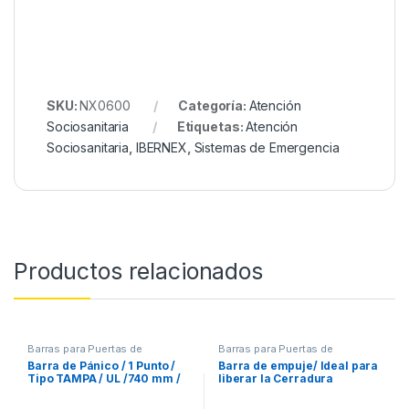
SKU:
NX0600
Categoría:
Atención
Sociosanitaria
Etiquetas:
Atención
Sociosanitaria
,
IBERNEX
,
Sistemas de Emergencia
Productos relacionados
Barras para Puertas de
Barras para Puertas de
Emergencia
Emergencia
Barra de Pánico / 1 Punto /
Barra de empuje/ Ideal para
Tipo TAMPA / UL /740 mm /
liberar la Cerradura
Color Plata
Electromagnéticas / SIN
CERROJO / Resistente al