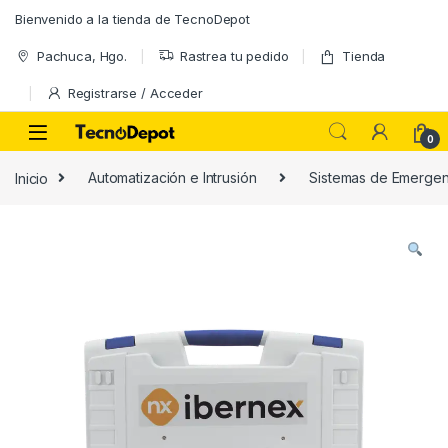
Skip to navigation
Skip to content
Bienvenido a la tienda de TecnoDepot
Pachuca, Hgo.
Rastrea tu pedido
Tienda
Registrarse / Acceder
0
Inicio
Automatización e Intrusión
Sistemas de Emergen