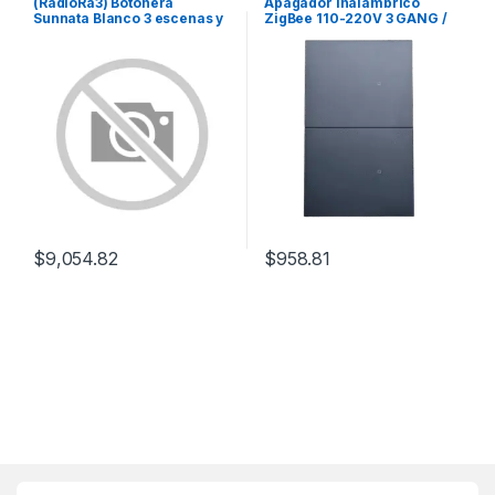
(RadioRa3) Botonera
Apagador inalámbrico
Sunnata Blanco 3 escenas y
ZigBee 110-220V 3 GANG /
2 botones subir/bajar para
No requiere Neutro
Radio RA3, programe
escenas diferentes en cada
botón.
$
9,054.82
$
958.81