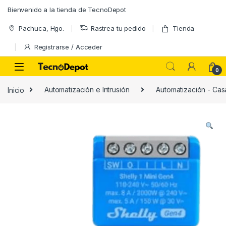
Skip to navigation
Skip to content
Bienvenido a la tienda de TecnoDepot
Pachuca, Hgo.
Rastrea tu pedido
Tienda
Registrarse / Acceder
0
Inicio
Automatización e Intrusión
Automatización - Casa