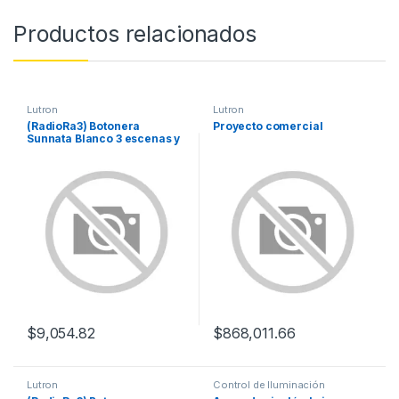
Productos relacionados
Lutron
Lutron
(RadioRa3) Botonera
Proyecto comercial
Sunnata Blanco 3 escenas y
2 botones subir/bajar para
Radio RA3, programe
escenas diferentes en cada
botón.
$
9,054.82
$
868,011.66
Lutron
Control de Iluminación