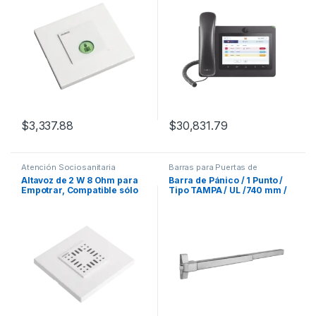
NX0019/B, NX0015 Y
USUARIO. SOLO FUNCIONA
NX1021
CON SOFTWARE
$
3,337.88
$
30,831.79
Atención Sociosanitaria
Barras para Puertas de
Emergencia
Altavoz de 2 W 8 Ohm para
Barra de Pánico / 1 Punto /
Empotrar, Compatible sólo
Tipo TAMPA / UL /740 mm /
con NX0015
Color Plata