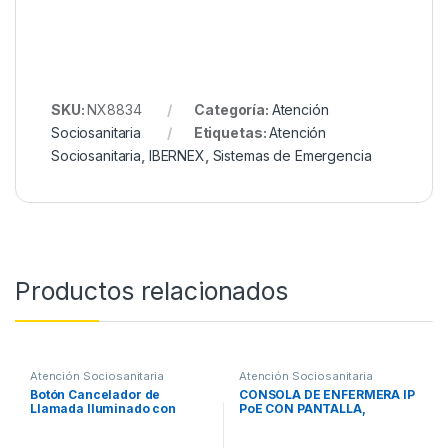
SKU:
NX8834
Categoría:
Atención
Sociosanitaria
Etiquetas:
Atención
Sociosanitaria
,
IBERNEX
,
Sistemas de Emergencia
Productos relacionados
Atención Sociosanitaria
Atención Sociosanitaria
Botón Cancelador de
CONSOLA DE ENFERMERA IP
Llamada Iluminado con
PoE CON PANTALLA,
Lector RFID 125 KHz, BUS
SISTEMA ANDROID Y APP
RS485, Compatible con
ASISTENCIAL PARA 1