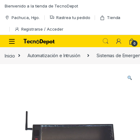
Skip to navigation
Skip to content
Bienvenido a la tienda de TecnoDepot
Pachuca, Hgo.
Rastrea tu pedido
Tienda
Registrarse / Acceder
0
Inicio
Automatización e Intrusión
Sistemas de Emergen