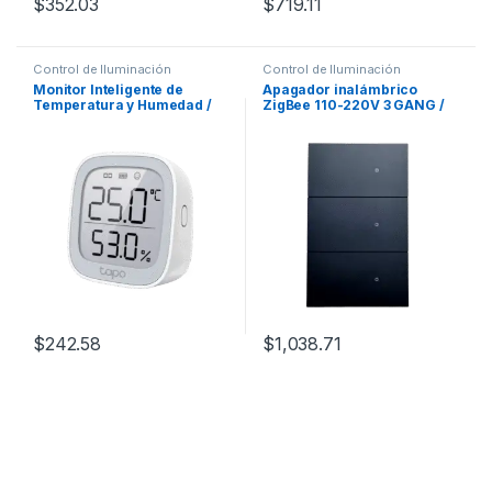
$
352.03
$
719.11
Control de Iluminación
Control de Iluminación
Monitor Inteligente de
Apagador inalámbrico
Temperatura y Humedad /
ZigBee 110-220V 3 GANG /
Pantalla E-Ink 2.7″ / Sensor
No requiere Neutro
Suizo de Alta Precisión /
Automatización Smart Home
/ Batería 2 Años / 868-922
MHz
$
242.58
$
1,038.71