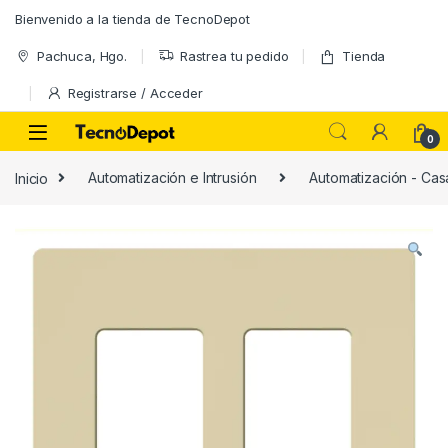
Skip to navigation
Skip to content
Bienvenido a la tienda de TecnoDepot
Pachuca, Hgo.
Rastrea tu pedido
Tienda
Registrarse / Acceder
0
Inicio
Automatización e Intrusión
Automatización - Casa