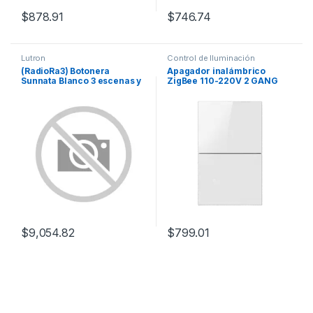
$
878.91
$
746.74
Lutron
Control de Iluminación
(RadioRa3) Botonera
Apagador inalámbrico
Sunnata Blanco 3 escenas y
ZigBee 110-220V 2 GANG
2 botones subir/bajar para
Radio RA3, programe
escenas diferentes en cada
botón.
$
9,054.82
$
799.01