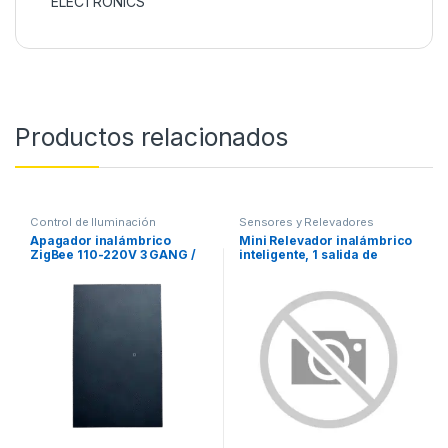
ELECTRONICS
Productos relacionados
Control de Iluminación
Sensores y Relevadores
Apagador inalámbrico
Mini Relevador inalámbrico
ZigBee 110-220V 3 GANG /
inteligente, 1 salida de
No requiere Neutro
contacto seco, compatible
con asistentes de voz Alexa
y GoogleHome