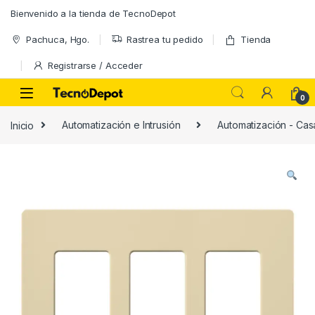
Skip to navigation
Skip to content
Bienvenido a la tienda de TecnoDepot
Pachuca, Hgo.
Rastrea tu pedido
Tienda
Registrarse / Acceder
0
Inicio
Automatización e Intrusión
Automatización - Casa