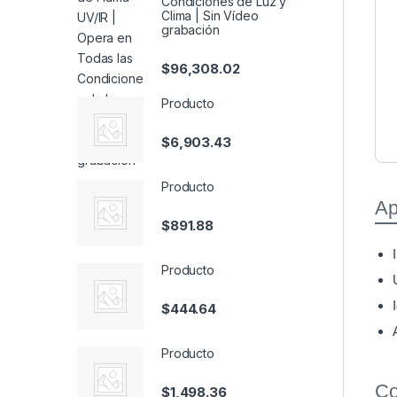
Condiciones de Luz y
Clima | Sin Vídeo
grabación
$
96,308.02
Producto
$
6,903.43
Producto
Ap
$
891.88
Producto
$
444.64
Producto
Co
$
1,498.36