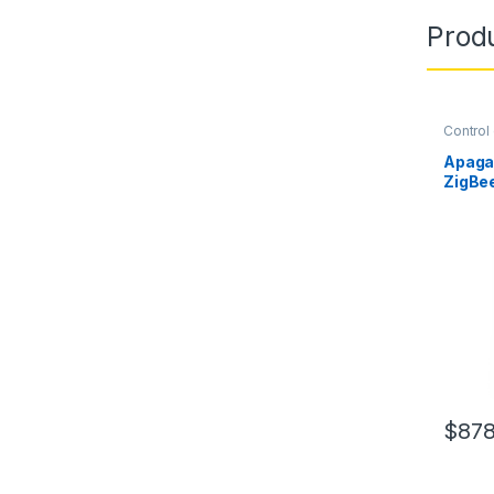
Prod
Control
Apaga
ZigBe
color 
$
878