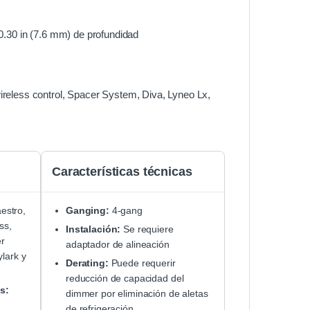
0.30 in (7.6 mm) de profundidad
reless control, Spacer System, Diva, Lyneo Lx,
Características técnicas
estro,
Ganging:
4-gang
ss,
Instalación:
Se requiere
er
adaptador de alineación
lark y
Derating:
Puede requerir
reducción de capacidad del
s:
dimmer por eliminación de aletas
de refrigeración