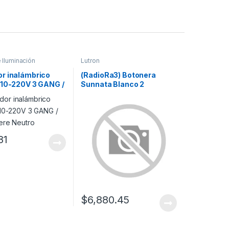
 Iluminación
Lutron
r inalámbrico
(RadioRa3) Botonera
110-220V 3 GANG /
Sunnata Blanco 2
iere Neutro
escenas para Radio RA3,
programe escenas
diferentes en cada botón.
81
$
6,880.45