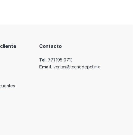
cliente
Contacto
Tel.
771 195 0713
Email.
ventas@tecnodepot.mx
cuentes