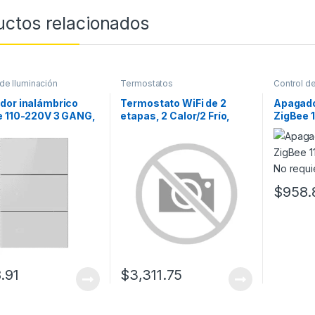
uctos relacionados
 de Iluminación
Termostatos
Control de
dor inalámbrico
Termostato WiFi de 2
Apagado
e 110-220V 3 GANG,
etapas, 2 Calor/2 Frío,
ZigBee 
blanco
Programable, Inteligente
No requ
T6 PRO
$
958.
.91
$
3,311.75