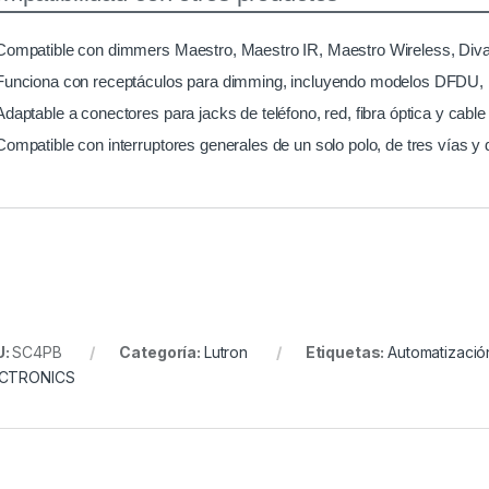
Compatible con dimmers Maestro, Maestro IR, Maestro Wireless, Diva
Funciona con receptáculos para dimming, incluyendo modelos DF
Adaptable a conectores para jacks de teléfono, red, fibra óptica y cable
Compatible con interruptores generales de un solo polo, de tres vías y 
U:
SC4PB
Categoría:
Lutron
Etiquetas:
Automatización
ECTRONICS