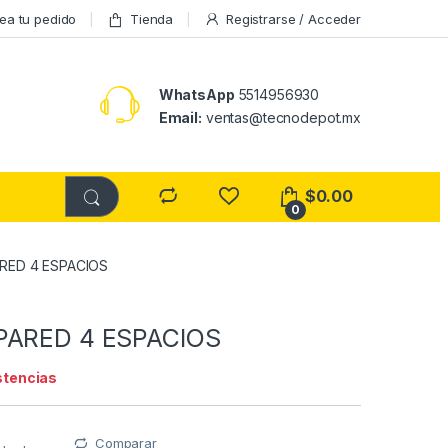
ea tu pedido
Tienda
Registrarse / Acceder
WhatsApp
5514956930
Email:
ventas@tecnodepot.mx
$
0.00
0
RED 4 ESPACIOS
PARED 4 ESPACIOS
stencias
Comparar