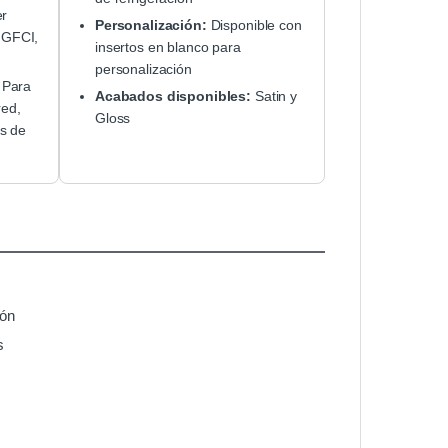
er
Personalización:
Disponible con
, GFCI,
insertos en blanco para
personalización
Para
Acabados disponibles:
Satin y
red,
Gloss
s de
ión
s