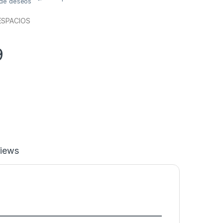
a de deseos
ESPACIOS
9
iews