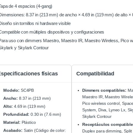
Tapa de 4 espacios (4-gang)
Dimensiones: 8.37 in (213 mm) de ancho × 4.69 in (119 mm) de alto × 
Diseño sin tornillos ni hardware visible
Compatible con múltiples dispositivos y configuraciones
Para uso con dimmers Maestro, Maestro IR, Maestro Wireless, Pico wi
Skylark y Skylark Contour
specificaciones físicas
Compatibilidad
Modelo:
SC4PB
Dimmers compatibles:
Ma
Maestro IR, Maestro Wirele
Ancho:
8.37 in (213 mm)
Pico wireless control, Spac
Alto:
4.69 in (119 mm)
System, Diva, Lyneo Lx, Sky
Profundidad:
0.30 in (7.6 mm)
Skylark Contour
Material:
Plástico
Receptáculos compatible
Acabado:
Satin (Código de color:
Duplex para dimming, Split