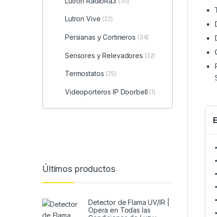
Lutron RadioRa3
(30)
Lutron Vive
(22)
Persianas y Cortineros
(34)
Sensores y Relevadores
(22)
Termostatos
(25)
Videoporteros IP Doorbell
(1)
E
Últimos productos
Detector de Flama UV/IR |
Opera en Todas las