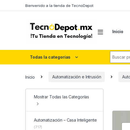
Skip to navigation
Skip to content
Bienvenido a la tienda de TecnoDepot
Inicio
Search fo
Todas la categorías
Inicio
Automatización e Intrusión
Auto
Mostrar Todas las Categorías
Automatización – Casa Inteligente
(717)