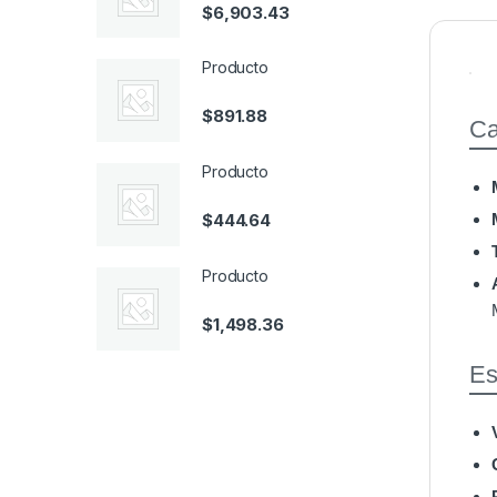
$
6,903.43
Producto
$
891.88
Ca
Producto
$
444.64
Producto
$
1,498.36
Es