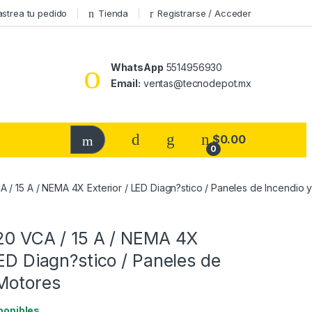
astrea tu pedido
Tienda
Registrarse / Acceder
WhatsApp
5514956930
Email:
ventas@tecnodepot.mx
$
0.00
0
A / 15 A / NEMA 4X Exterior / LED Diagn?stico / Paneles de Incendio 
120 VCA / 15 A / NEMA 4X
LED Diagn?stico / Paneles de
 Motores
ponibles