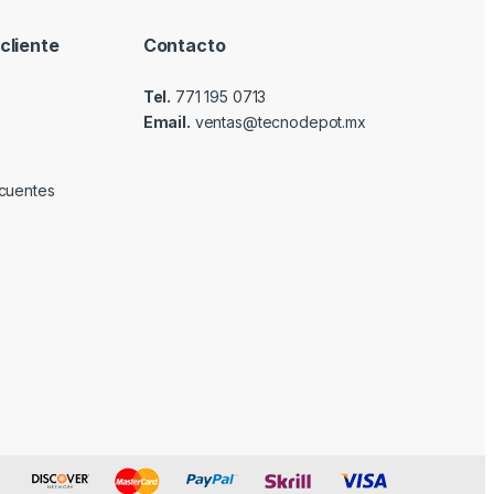
cliente
Contacto
Tel.
771 195 0713
Email.
ventas@tecnodepot.mx
cuentes