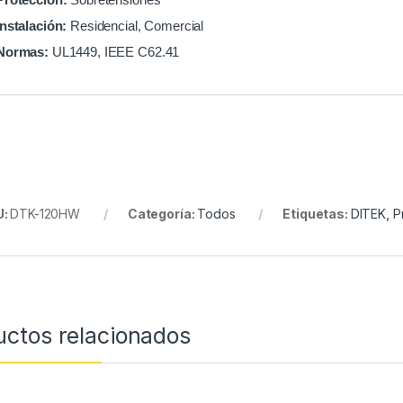
Instalación:
Residencial, Comercial
Normas:
UL1449, IEEE C62.41
U:
DTK-120HW
Categoría:
Todos
Etiquetas:
DITEK
,
P
uctos relacionados