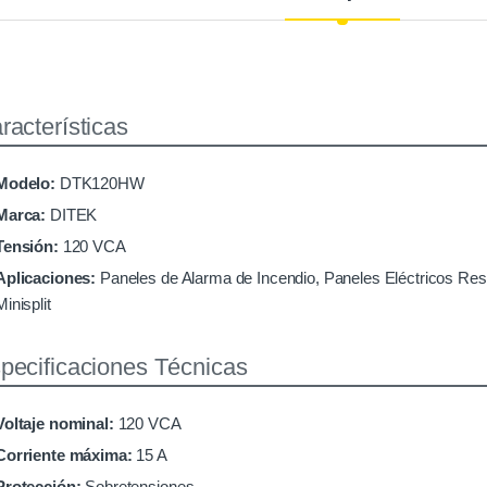
racterísticas
Modelo:
DTK120HW
Marca:
DITEK
Tensión:
120 VCA
Aplicaciones:
Paneles de Alarma de Incendio, Paneles Eléctricos Re
Minisplit
pecificaciones Técnicas
Voltaje nominal:
120 VCA
Corriente máxima:
15 A
Protección:
Sobretensiones