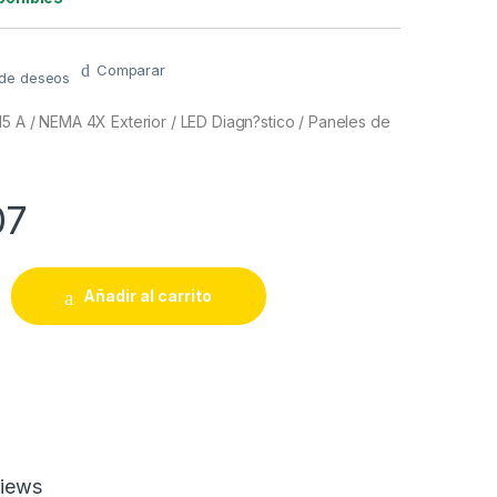
Comparar
a de deseos
15 A / NEMA 4X Exterior / LED Diagn?stico / Paneles de
07
 15 A / NEMA 4X Exterior / LED Diagn?stico / Paneles de Incendi
Añadir al carrito
iews