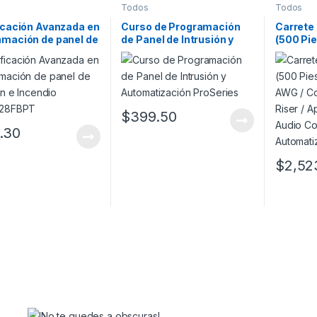
Todos
Todos
icación Avanzada en
Curso de Programación
Carrete
amación de panel de
de Panel de Intrusión y
(500 Pie
ión e Incendio
Automatización
AWG / Co
128FBPT
ProSeries
Blindado 
Aplicac
Control
Automat
$
399.50
.30
$
2,52