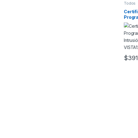
Todos
Certif
Progr
Intrus
VISTA
$
391