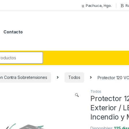
Pachuca, Hgo.
R
Contacto
r:
ón Contra Sobretensiones
Todos
Protector 120 VC
Todos
🔍
Protector 
Exterior / 
Incendio y
Disponibles:
125 dis