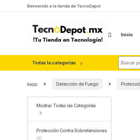
Skip to navigation
Skip to content
Bienvenido a la tienda de TecnoDepot
Inicio
Search fo
Todas la categorías
Inicio
Detección de Fuego
Protecci
Mostrar Todas las Categorías
Protección Contra Sobretensiones
(6)