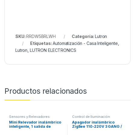
SKU:
RRDW5BRLWH
Categoría:
Lutron
Etiquetas:
Automatización - Casa Inteligente
,
Lutron
,
LUTRON ELECTRONICS
Productos relacionados
Sensores y Relevadores
Control de Iluminación
Mini Relevador inalámbrico
Apagador inalámbrico
inteligente, 1 salida de
ZigBee 110-220V 3 GANG /
contacto seco, compatible
No requiere Neutro
con asistentes de voz Alexa