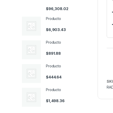
$
96,308.02
Producto
$
6,903.43
Producto
$
891.88
Producto
$
444.64
SK
RAD
Producto
$
1,498.36