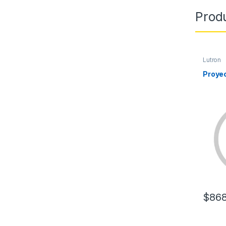
Prod
Lutron
Proye
$
868