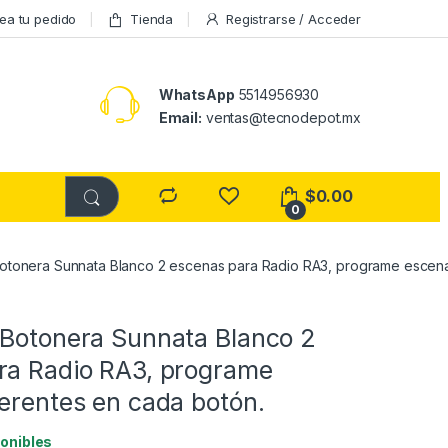
ea tu pedido
Tienda
Registrarse / Acceder
WhatsApp
5514956930
Email:
ventas@tecnodepot.mx
$
0.00
0
otonera Sunnata Blanco 2 escenas para Radio RA3, programe escena
 Botonera Sunnata Blanco 2
ra Radio RA3, programe
erentes en cada botón.
ponibles