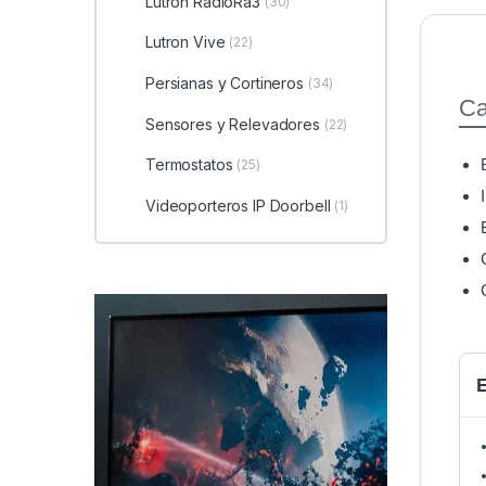
Lutron RadioRa3
(30)
Lutron Vive
(22)
Persianas y Cortineros
(34)
Ca
Sensores y Relevadores
(22)
Termostatos
(25)
Videoporteros IP Doorbell
(1)
E