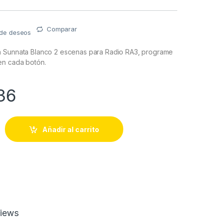
Comparar
a de deseos
 Sunnata Blanco 2 escenas para Radio RA3, programe
en cada botón.
36
a Sunnata Blanco 2 escenas para Radio RA3, programe escenas
Añadir al carrito
iews