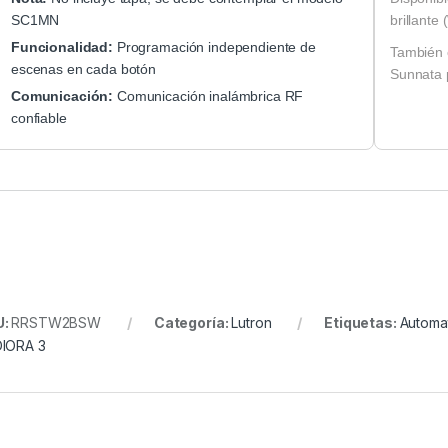
SC1MN
brillant
Funcionalidad:
Programación independiente de
También 
escenas en cada botón
Sunnata p
Comunicación:
Comunicación inalámbrica RF
confiable
U:
RRSTW2BSW
Categoría:
Lutron
Etiquetas:
Automat
IORA 3