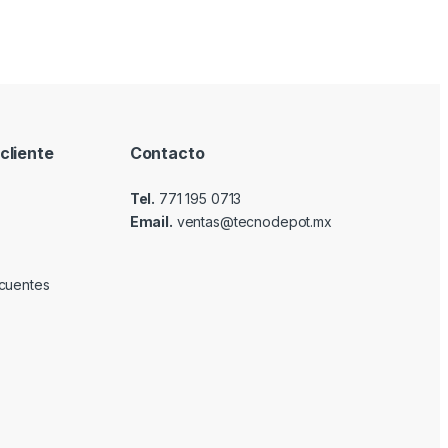
cliente
Contacto
Tel.
771 195 0713
Email.
ventas@tecnodepot.mx
cuentes