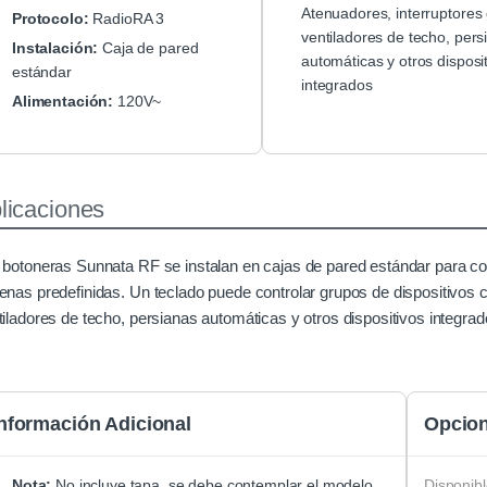
Atenuadores, interruptores 
Protocolo:
RadioRA 3
ventiladores de techo, pers
Instalación:
Caja de pared
automáticas y otros disposi
estándar
integrados
Alimentación:
120V~
licaciones
 botoneras Sunnata RF se instalan en cajas de pared estándar para cont
enas predefinidas. Un teclado puede controlar grupos de dispositivos 
tiladores de techo, persianas automáticas y otros dispositivos integr
nformación Adicional
Opcion
Nota:
No incluye tapa, se debe contemplar el modelo
Disponib