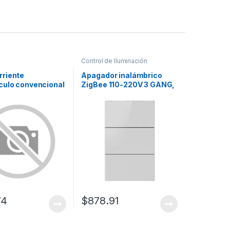
Control de Iluminación
riente
Apagador inalámbrico
culo convencional
ZigBee 110-220V 3 GANG,
A, color blanco.
color blanco
74
$
878.91