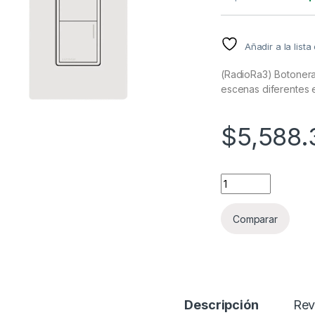
Añadir a la list
(RadioRa3) Botonera
escenas diferentes 
$
5,588.
(RadioRa3) Botoner
Comparar
Descripción
Rev