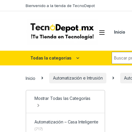
Skip to navigation
Skip to content
Bienvenido a la tienda de TecnoDepot
Inicio
Search fo
Todas la categorías
Inicio
Automatización e Intrusión
Auto
Mostrar Todas las Categorías
Automatización – Casa Inteligente
(717)