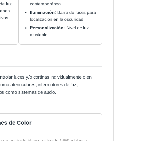
de luz,
contemporáneo
ianas
Iluminación:
Barra de luces para
tivos
localización en la oscuridad
Personalización:
Nivel de luz
ajustable
rolar luces y/o cortinas individualmente o en
como atenuadores, interruptores de luz,
ados como sistemas de audio.
es de Color
le en acabado blanco satinado (BW) y blanco