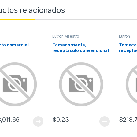
uctos relacionados
Lutron Maestro
Lutron
cto comercial
Tomacorriente,
Tomacor
receptaculo convencional
receptá
120V, 15A, color negro.
120V, 15
,011.66
$
0.23
$
218.