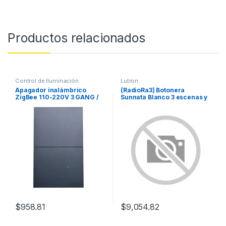
Productos relacionados
Control de Iluminación
Lutron
Apagador inalámbrico
(RadioRa3) Botonera
ZigBee 110-220V 3 GANG /
Sunnata Blanco 3 escenas y
No requiere Neutro
2 botones subir/bajar para
Radio RA3, programe
escenas diferentes en cada
botón.
$
958.81
$
9,054.82