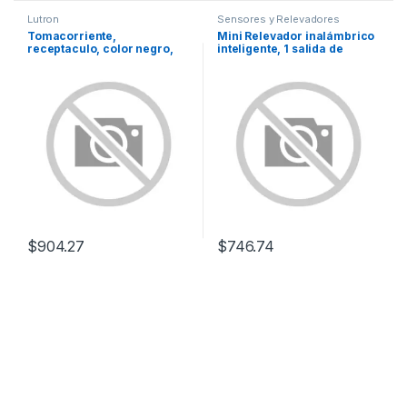
Lutron
Sensores y Relevadores
Tomacorriente,
Mini Relevador inalámbrico
receptaculo, color negro,
inteligente, 1 salida de
15A.
contacto seco, compatible
con asistentes de voz Alexa
y GoogleHome
$
904.27
$
746.74