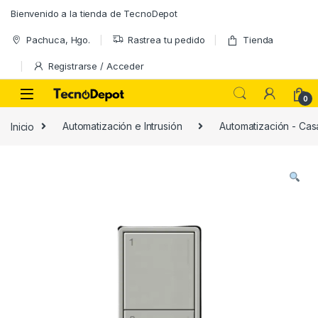
Skip to navigation
Skip to content
Bienvenido a la tienda de TecnoDepot
Pachuca, Hgo.
Rastrea tu pedido
Tienda
Registrarse / Acceder
0
Inicio
Automatización e Intrusión
Automatización - Casa