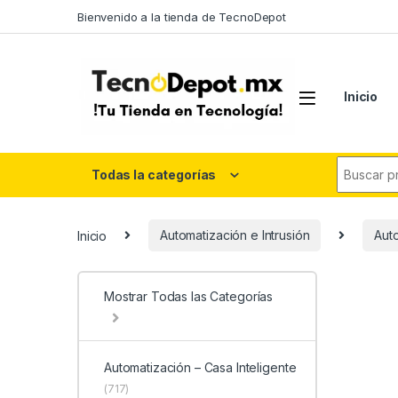
Skip to navigation
Skip to content
Bienvenido a la tienda de TecnoDepot
Inicio
Search fo
Todas la categorías
Inicio
Automatización e Intrusión
Auto
Mostrar Todas las Categorías
Automatización – Casa Inteligente
(717)