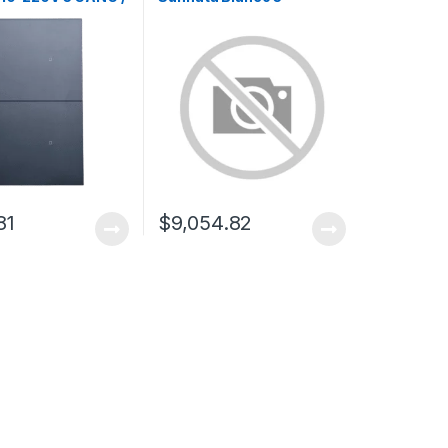
iere Neutro
escenas y 2 botones
subir/bajar para Radio
RA3, programe escenas
diferentes en cada botón.
81
$
9,054.82