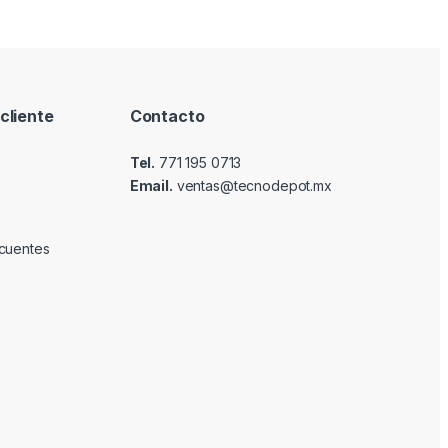
cliente
Contacto
Tel.
771 195 0713
Email.
ventas@tecnodepot.mx
cuentes