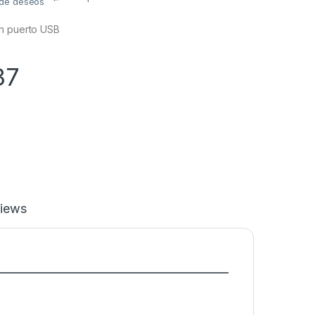
a de deseos
on puerto USB
37
iews