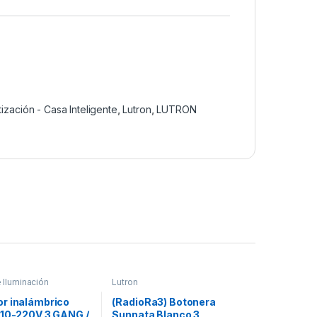
ización - Casa Inteligente
,
Lutron
,
LUTRON
 Iluminación
Lutron
r inalámbrico
(RadioRa3) Botonera
110-220V 3 GANG /
Sunnata Blanco 3