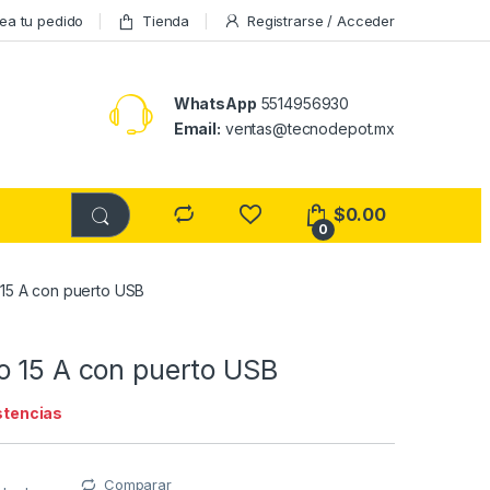
ea tu pedido
Tienda
Registrarse / Acceder
WhatsApp
5514956930
Email:
ventas@tecnodepot.mx
$
0.00
0
15 A con puerto USB
o 15 A con puerto USB
stencias
Comparar