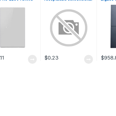
120V, 15A, color negro.
No requ
11
$
0.23
$
958.