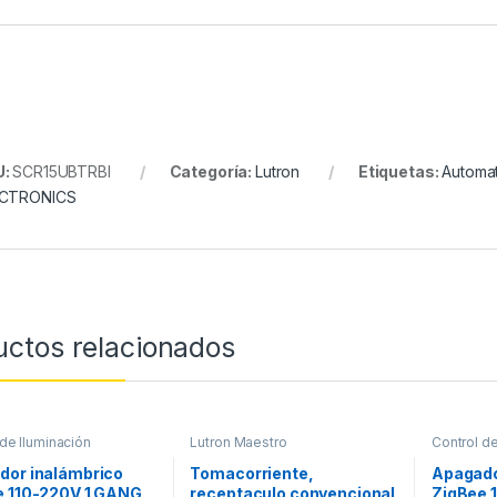
U:
SCR15UBTRBI
Categoría:
Lutron
Etiquetas:
Automat
ECTRONICS
uctos relacionados
 de Iluminación
Lutron Maestro
Control de
dor inalámbrico
Tomacorriente,
Apagado
e 110-220V 1 GANG
receptaculo convencional
ZigBee 