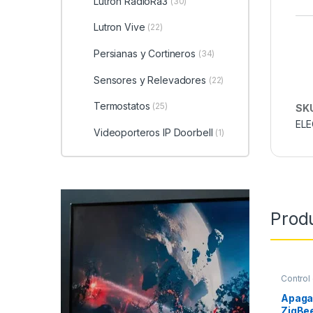
Lutron RadioRa3
(30)
Lutron Vive
(22)
Persianas y Cortineros
(34)
Sensores y Relevadores
(22)
Termostatos
(25)
SK
EL
Videoporteros IP Doorbell
(1)
Prod
Control
Apaga
ZigBe