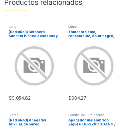
Productos relacionados
Lutron
Lutron
(RadioRa3) Botonera
Tomacorriente,
Sunnata Blanco 3 escenas y
receptaculo, color negro,
2 botones subir/bajar para
15A.
Radio RA3, programe
escenas diferentes en cada
botón.
$
9,054.82
$
904.27
Lutron
Control de Iluminación
(RadioRA3) Apagador
Apagador inalámbrico
Auxiliar de pared,
ZigBee 110-220V 3 GANG /