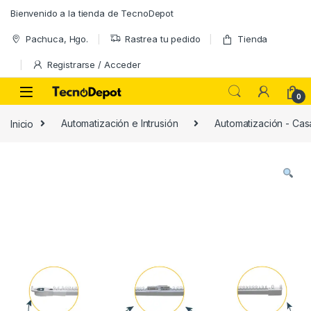
Skip to navigation
Skip to content
Bienvenido a la tienda de TecnoDepot
Pachuca, Hgo.
Rastrea tu pedido
Tienda
Registrarse / Acceder
0
Inicio
Automatización e Intrusión
Automatización - Casa