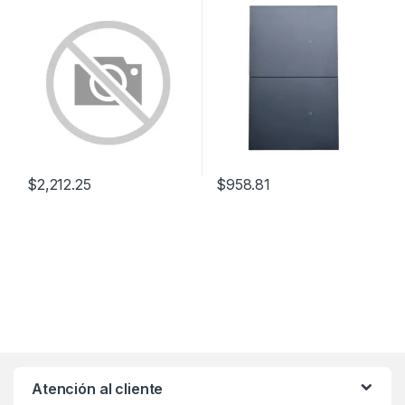
compañero de apagadores
No requiere Neutro
multilocación. Usar en 3 vías
o escalera. Color blanco.
$
2,212.25
$
958.81
Atención al cliente