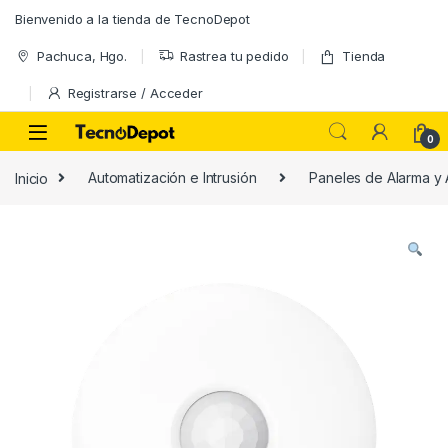
Skip to navigation
Skip to content
Bienvenido a la tienda de TecnoDepot
Pachuca, Hgo.
Rastrea tu pedido
Tienda
Registrarse / Acceder
0
Inicio
Automatización e Intrusión
Paneles de Alarma y 