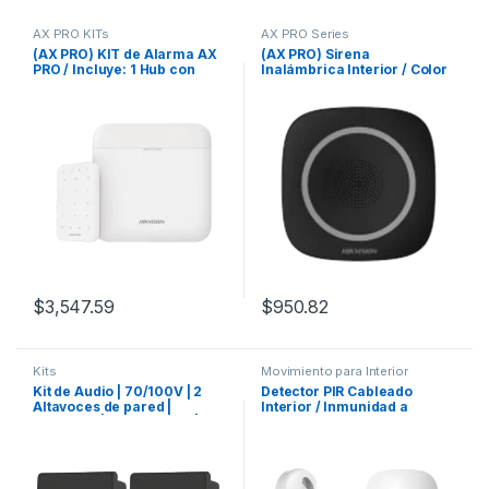
AX PRO KITs
AX PRO Series
(AX PRO) KIT de Alarma AX
(AX PRO) Sirena
PRO / Incluye: 1 Hub con
Inalámbrica Interior / Color
batería de respaldo / 1
Negro / 110 dB / Estrobo
Teclado / Wi-Fi / Compatible
Color Azul
con Hik-Connect P2P
$
3,547.59
$
950.82
Kits
Movimiento para Interior
Kit de Audio | 70/100V | 2
Detector PIR Cableado
Altavoces de pared |
Interior / Inmunidad a
Bluetooth | Color Negro | Hik-
Mascotas 10 Kg / Detección
Connect
de 18 mts / Ángulo de 85.9°
de Cobertura + Montaje
Universal