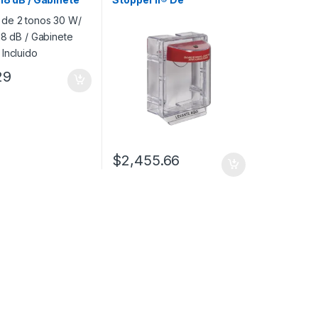
 Incluido
Policarbonato, Con
Bocina, Espaciador
Transparente, Etiqueta en
Español
29
$
2,455.66