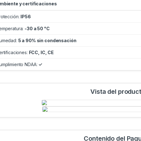
mbiente y certificaciones
rotección:
IP56
emperatura:
-30 a 50 °C
umedad:
5 a 90% sin condensación
ertificaciones:
FCC, IC, CE
umplimiento NDAA:
✓
Vista del produc
Contenido del Paq