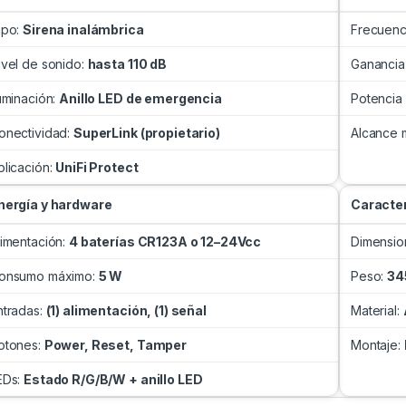
ipo:
Sirena inalámbrica
Frecuenc
ivel de sonido:
hasta 110 dB
Ganancia
luminación:
Anillo LED de emergencia
Potencia
onectividad:
SuperLink (propietario)
Alcance 
plicación:
UniFi Protect
nergía y hardware
Caracter
limentación:
4 baterías CR123A o 12–24Vcc
Dimensio
onsumo máximo:
5 W
Peso:
34
ntradas:
(1) alimentación, (1) señal
Material:
otones:
Power, Reset, Tamper
Montaje:
EDs:
Estado R/G/B/W + anillo LED