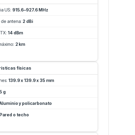
ia US:
915.6–927.6 MHz
 de antena:
2 dBi
 TX:
14 dBm
máximo:
2 km
ísticas físicas
nes:
139.9 x 139.9 x 35 mm
5 g
Aluminio y policarbonato
Pared o techo