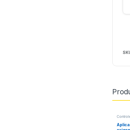
SK
Prod
Control
Aplica
exigen