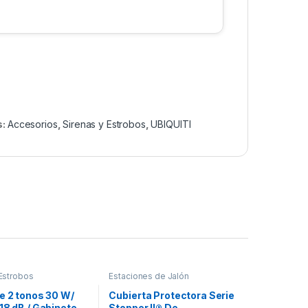
s:
Accesorios
,
Sirenas y Estrobos
,
UBIQUITI
 Estrobos
Estaciones de Jalón
e 2 tonos 30 W/
Cubierta Protectora Serie
18 dB / Gabinete
Stopper II® De