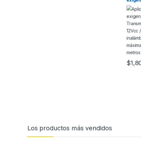
Trans
Alimen
Recept
Dista
trans
(Linea
$
1,8
Los productos más vendidos