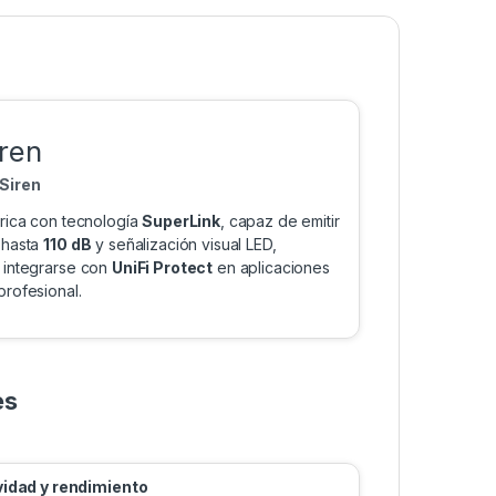
iren
Siren
brica con tecnología
SuperLink
, capaz de emitir
 hasta
110 dB
y señalización visual LED,
 integrarse con
UniFi Protect
en aplicaciones
rofesional.
es
idad y rendimiento