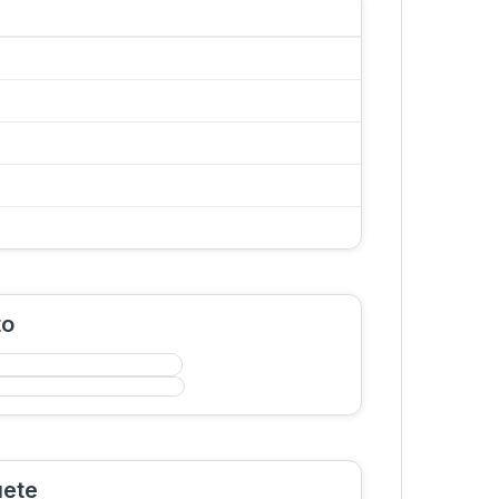
to
uete