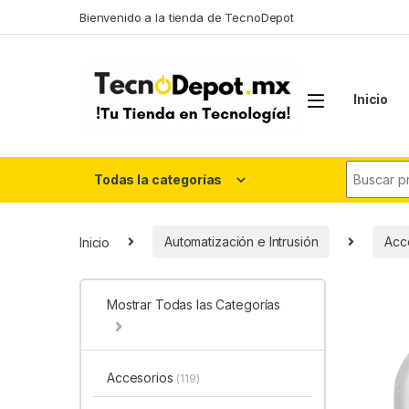
Skip to navigation
Skip to content
Bienvenido a la tienda de TecnoDepot
Inicio
Search fo
Todas la categorías
Inicio
Automatización e Intrusión
Acc
Mostrar Todas las Categorías
Accesorios
(119)