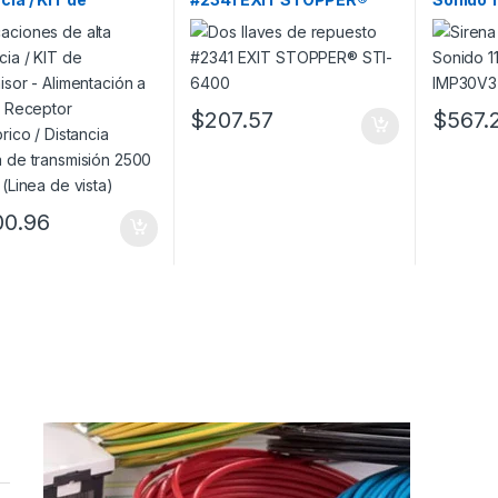
misor –
STI-6400
IMP30V3
tación a 12Vcc /
or inalámbrico /
ncia máxima de
misión 2500 metros
$
207.57
$
567.
 de vista)
00.96