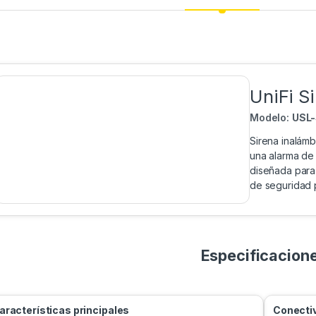
UniFi S
Modelo:
USL-
Sirena inalám
una alarma de
diseñada para
de seguridad p
Especificacion
aracterísticas principales
Conectiv