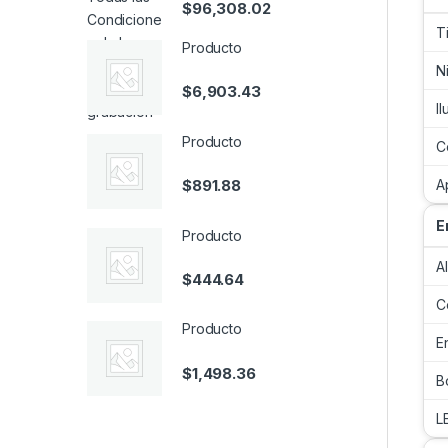
$
96,308.02
T
Producto
N
$
6,903.43
I
Producto
C
$
891.88
A
E
Producto
A
$
444.64
C
Producto
E
$
1,498.36
B
L