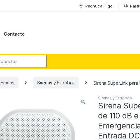
Pachuca, Hgo.
Rastr
Contacto
r:
esorios
Sirenas y Estrobos
Sirena SuperLink para 
Sirenas y Estrobos
Sirena Supe
de 110 dB e
Emergencia,
Entrada DC