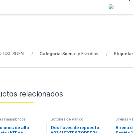
U:
USL-SIREN
Categoría:
Sirenas y Estrobos
Etiqueta
uctos relacionados
es Inalámbricos
Botones de Pánico
Sirenas y
ciones de alta
Dos llaves de repuesto
Sirena d
cia / KIT de
#2341 EXIT STOPPER®
Sonido 1