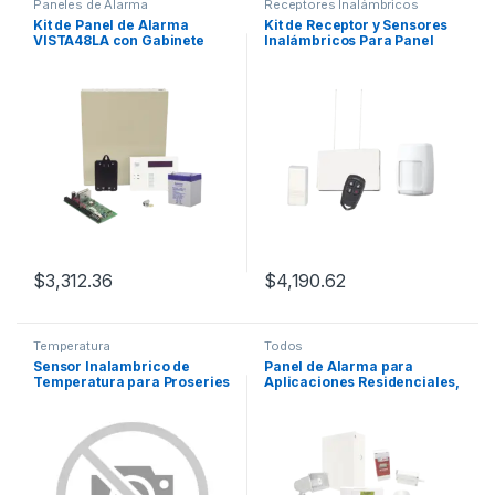
Paneles de Alarma
Receptores Inalámbricos
Kit de Panel de Alarma
Kit de Receptor y Sensores
VISTA48LA con Gabinete
Inalámbricos Para Panel
Batería y Transformador
Vista. Magnéticos y de
Movimiento mas Control
Remoto
$
3,312.36
$
4,190.62
Temperatura
Todos
Sensor Inalambrico de
Panel de Alarma para
Temperatura para Proseries
Aplicaciones Residenciales,
Negocios u Oficinas.