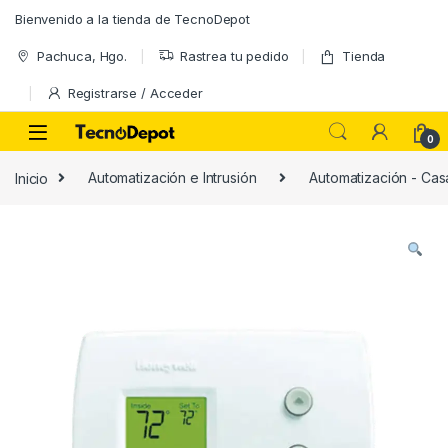
Skip to navigation
Skip to content
Bienvenido a la tienda de TecnoDepot
Pachuca, Hgo.
Rastrea tu pedido
Tienda
Registrarse / Acceder
0
Inicio
Automatización e Intrusión
Automatización - Casa