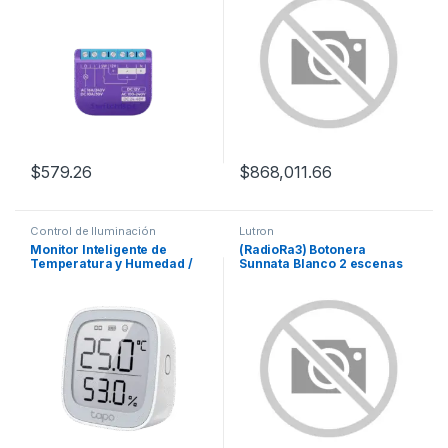
mm (1.7 x 1.4 x 0.6 in)
$
579.26
$
868,011.66
Control de Iluminación
Lutron
Monitor Inteligente de
(RadioRa3) Botonera
Temperatura y Humedad /
Sunnata Blanco 2 escenas
Pantalla E-Ink 2.7″ / Sensor
para Radio RA3, programe
Suizo de Alta Precisión /
escenas diferentes en cada
Automatización Smart Home
botón.
/ Batería 2 Años / 868-922
MHz