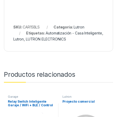
SKU:
CAR15BLS
Categoría:
Lutron
Etiquetas:
Automatización - Casa Inteligente
,
Lutron
,
LUTRON ELECTRONICS
Productos relacionados
Garage
Lutron
Relay Switch Inteligente
Proyecto comercial
Garaje / WiFi + BLE / Control
Remoto App / Compatible
Matter / Entrada 12-48V CC /
Salida 30V 10A / 42 x 36 x 16