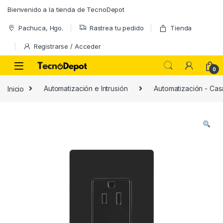
Skip to navigation
Skip to content
Bienvenido a la tienda de TecnoDepot
Pachuca, Hgo.
Rastrea tu pedido
Tienda
Registrarse / Acceder
0
Inicio
Automatización e Intrusión
Automatización - Casa