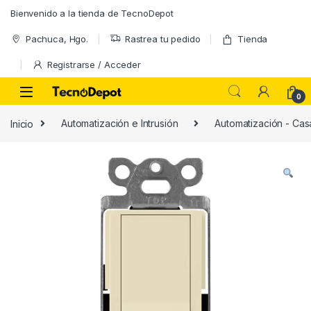
Skip to navigation
Skip to content
Bienvenido a la tienda de TecnoDepot
Pachuca, Hgo.
Rastrea tu pedido
Tienda
Registrarse / Acceder
0
Inicio
Automatización e Intrusión
Automatización - Casa