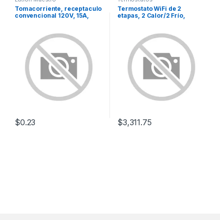
Tomacorriente, receptaculo
Termostato WiFi de 2
convencional 120V, 15A,
etapas, 2 Calor/2 Frío,
color negro.
Programable, Inteligente T6
PRO
$
0.23
$
3,311.75