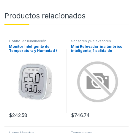
Productos relacionados
Control de Iluminación
Sensores y Relevadores
Monitor Inteligente de
Mini Relevador inalámbrico
Temperatura y Humedad /
inteligente, 1 salida de
Pantalla E-Ink 2.7″ / Sensor
contacto seco, compatible
Suizo de Alta Precisión /
con asistentes de voz Alexa
Automatización Smart Home
y GoogleHome
/ Batería 2 Años / 868-922
MHz
$
242.58
$
746.74
Lutron Maestro
Termostatos