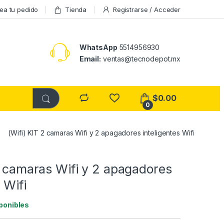
ea tu pedido
Tienda
Registrarse / Acceder
WhatsApp
5514956930
Email:
ventas@tecnodepot.mx
$
0.00
0
(Wifi) KIT 2 camaras Wifi y 2 apagadores inteligentes Wifi
2 camaras Wifi y 2 apagadores
 Wifi
ponibles