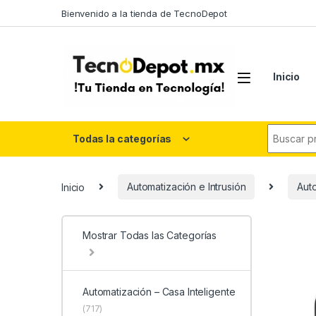
Skip to navigation
Skip to content
Bienvenido a la tienda de TecnoDepot
Inicio
Search fo
Todas la categorías
Inicio
Automatización e Intrusión
Auto
Mostrar Todas las Categorías
Automatización – Casa Inteligente
(717)