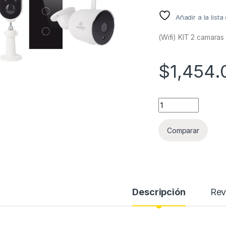
Añadir a la list
(Wifi) KIT 2 camaras
$
1,454.
(Wifi) KIT 2 camara
Comparar
Descripción
Rev