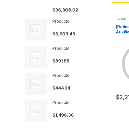
$
96,308.02
Lutron
Producto
(Radi
Auxili
$
6,903.43
compa
apaga
multil
Producto
vías o
blanco
$
891.88
Producto
$
444.64
$
2,2
Producto
$
1,498.36