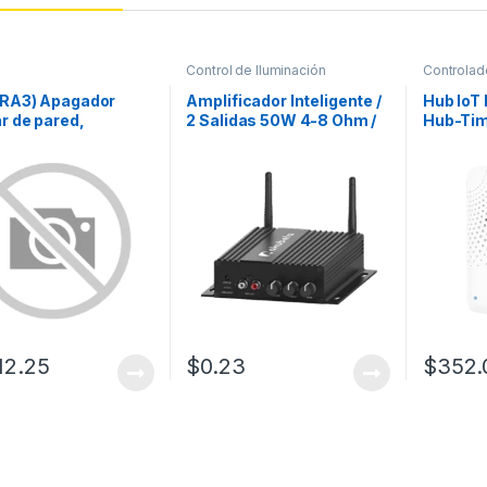
Control de Iluminación
Controlad
oRA3) Apagador
Amplificador Inteligente /
Hub IoT I
ar de pared,
2 Salidas 50W 4-8 Ohm /
Hub-Tim
ñero de
Entrada RCA y Fibra
Disposit
dores
Optica
Fi + 868
ocación. Usar en 3
dB / Mat
 escalera. Color
.
12.25
$
0.23
$
352.