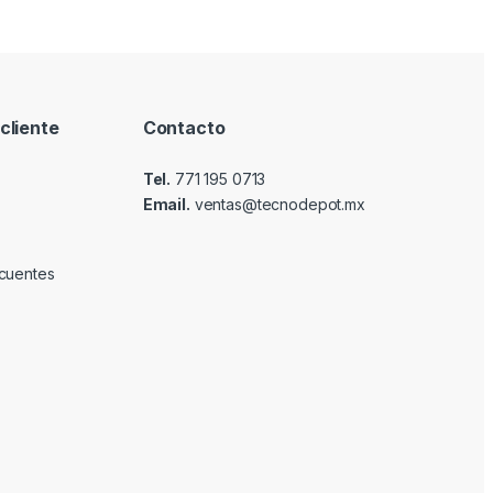
cliente
Contacto
Tel.
771 195 0713
Email.
ventas@tecnodepot.mx
cuentes