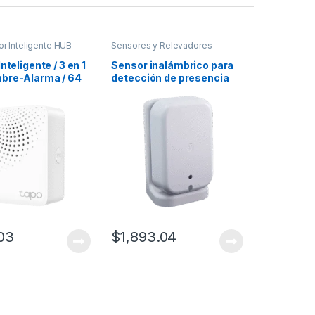
or Inteligente HUB
Sensores y Relevadores
nteligente / 3 en 1
Sensor inalámbrico para
bre-Alarma / 64
detección de presencia
ivos / 2.4 GHz Wi-
 MHz / 19 Tonos 90
erial V-0 UL94
03
$
1,893.04