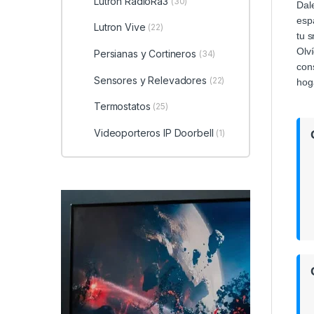
Lutron RadioRa3
(30)
Dale
espa
Lutron Vive
(22)
tu 
Olví
Persianas y Cortineros
(34)
cons
Sensores y Relevadores
(22)
hoga
Termostatos
(25)
Videoporteros IP Doorbell
(1)