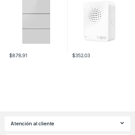
Material V-0 UL94
$
878.91
$
352.03
Atención al cliente