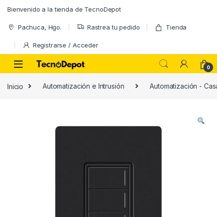
Skip to navigation
Skip to content
Bienvenido a la tienda de TecnoDepot
Pachuca, Hgo.
Rastrea tu pedido
Tienda
Registrarse / Acceder
0
Inicio
Automatización e Intrusión
Automatización - Casa