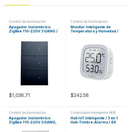
Control de Iluminación
Control de Iluminación
Apagador inalámbrico
Monitor Inteligente de
ZigBee 110-220V 3 GANG /
Temperatura y Humedad /
No requiere Neutro
Pantalla E-Ink 2.7″ / Sensor
Suizo de Alta Precisión /
Automatización Smart Home
/ Batería 2 Años / 868-922
MHz
$
1,038.71
$
242.58
Control de Iluminación
Controlador Inteligente HUB
Apagador inalámbrico
Hub IoT Inteligente / 3 en 1
ZigBee 110-220V 3 GANG,
Hub-Timbre-Alarma / 64
color blanco
Dispositivos / 2.4 GHz Wi-Fi
+ 868 MHz / 19 Tonos 90 dB /