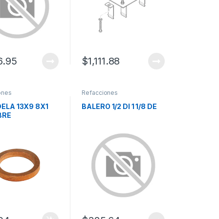
6.95
$
1,111.88
ones
Refacciones
ELA 13X9 8X1
BALERO 1/2 DI 1 1/8 DE
BRE