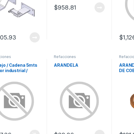
$
958.81
005.93
$
1,12
ciones
Refacciones
Refacci
ejo / Cadena 5mts
ARANDELA
ARAND
or industrial /
DE CO
SS50 .