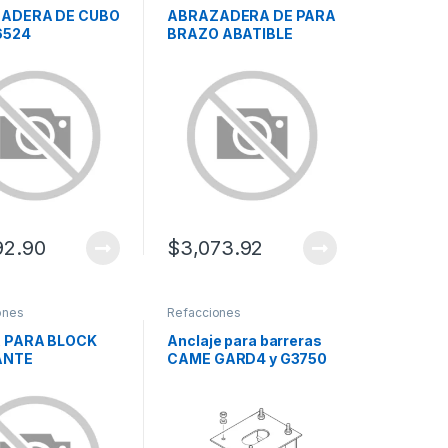
ADERA DE CUBO
ABRAZADERA DE PARA
6524
BRAZO ABATIBLE
92.90
$
3,073.92
ones
Refacciones
 PARA BLOCK
Anclaje para barreras
ANTE
CAME GARD4 y G3750