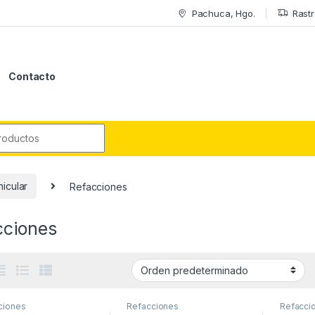
Pachuca, Hgo.
Rastr
Contacto
r:
icular
Refacciones
cciones
ciones
Refacciones
Refacci