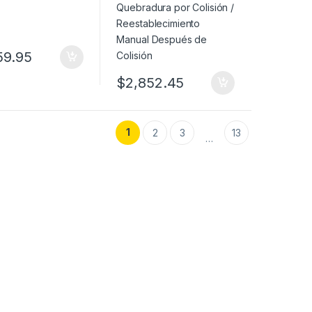
Colisión
59.95
$
2,852.45
1
2
3
13
…