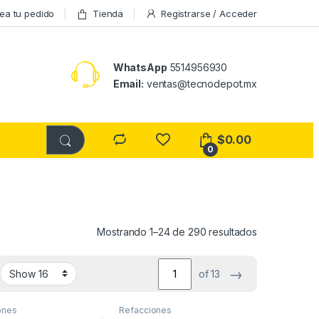
ea tu pedido
Tienda
Registrarse / Acceder
WhatsApp
5514956930
Email:
ventas@tecnodepot.mx
$
0.00
0
Mostrando 1–24 de 290 resultados
→
of 13
ones
Refacciones