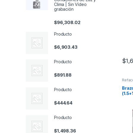
AJUS
Clima | Sin Vídeo
grabación
$
96,308.02
Producto
$
6,903.43
$
1,
Producto
$
891.88
Refac
Brazo
Producto
(1.5+
Ilumi
$
444.64
Barre
Seri
Producto
$
1,498.36