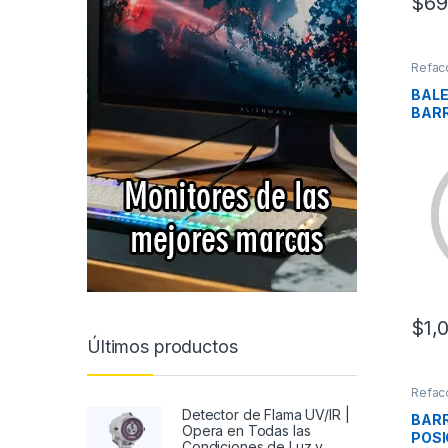
$
69
Refac
BALE
BAR
$
1,
Últimos productos
Refac
Detector de Flama UV/IR |
BARR
Opera en Todas las
POSI
Condiciones de Luz y