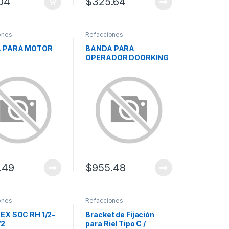
.04
$
325.64
ones
Refacciones
 PARA MOTOR
BANDA PARA
OPERADOR DOORKING
.49
$
955.48
ones
Refacciones
EX SOC RH 1/2-
Bracket de Fijación
/2
para Riel Tipo C /