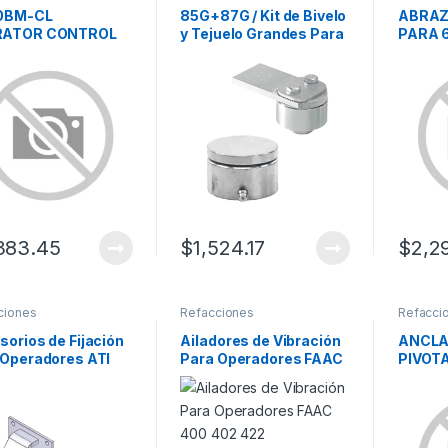
0BM-CL
85G+87G / Kit de Bivelo
ABRAZ
RATOR CONTROL
y Tejuelo Grandes Para
PARA 
C BOARD
Puertas de Hasta 650
Kg
383.45
$
1,524.17
$
2,2
ciones
Refacciones
Refacci
orios de Fijación
Ailadores de Vibración
ANCLA
 Operadores ATI
Para Operadores FAAC
PIVOT
400 402 422