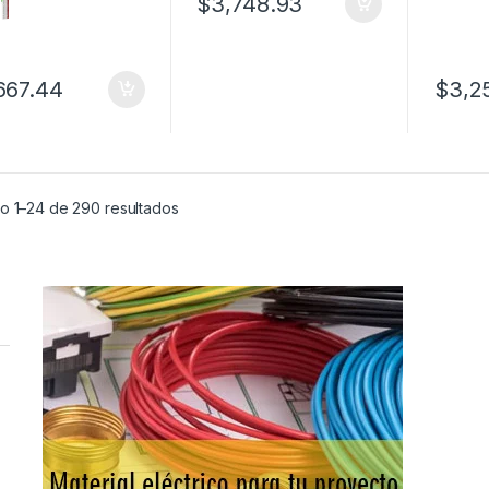
$
3,748.93
667.44
$
3,2
o 1–24 de 290 resultados