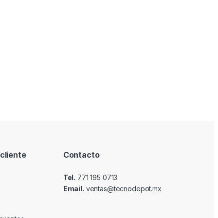
cliente
Contacto
Tel.
771 195 0713
Email.
ventas@tecnodepot.mx