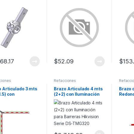
TE L PARA GARD4
668.17
$
52.09
$
153
ciones
Refacciones
Refacci
 Articulado 3 mts
Brazo Articulado 4 mts
Brazo 
1.5) con
(2+2) con Iluminación
Redond
nación para
para Barreras Hikvision
para B
ras Hikvision
Serie DS-TMG320
DS-TMG
e DS-TMG320
Quebra
Colisió
Reesta
Manual
Colisi