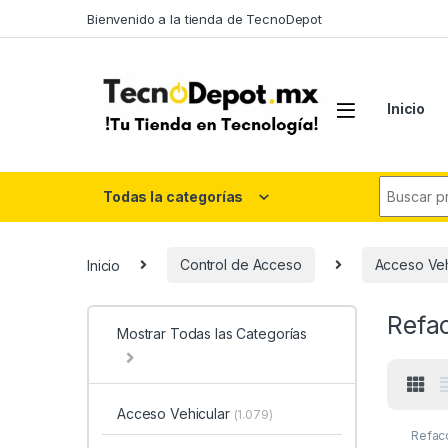
Skip to navigation
Skip to content
Bienvenido a la tienda de TecnoDepot
Inicio
Search fo
Todas la categorías
Inicio
Control de Acceso
Acceso Veh
Refa
Mostrar Todas las Categorías
Acceso Vehicular
(1.079)
Refac