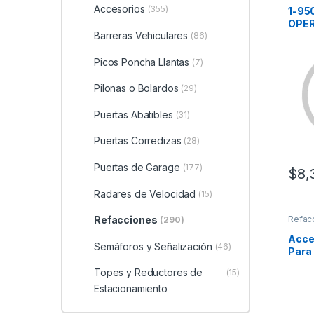
Accesorios
(355)
1-95
OPE
Barreras Vehiculares
LOGI
(86)
Picos Poncha Llantas
(7)
Pilonas o Bolardos
(29)
Puertas Abatibles
(31)
Puertas Corredizas
(28)
Puertas de Garage
(177)
$
8,
Radares de Velocidad
(15)
Refacciones
Refac
(290)
Acces
Semáforos y Señalización
(46)
Para
Topes y Reductores de
(15)
Estacionamiento