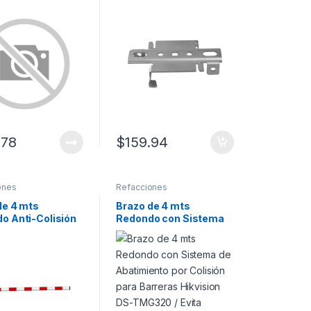
Compatible con
ACCESSRAILC3 y
ACCESSEXTRAILC /
Montaje Seguro en
Sistemas de Acceso
Vehicular / Instalación
Rápida / ACCESSPRO
.78
$
159.94
ones
Refacciones
de 4 mts
Brazo de 4 mts
o Anti-Colisión
Redondo con Sistema
arreras Hikvision
de Abatimiento por
520 / Evita
Colisión para Barreras
dura por
Hikvision DS-TMG320 /
n /
Evita Quebradura por
blecimiento
Colisión /
 Después de
Reestablecimiento
ón
Manual Después de