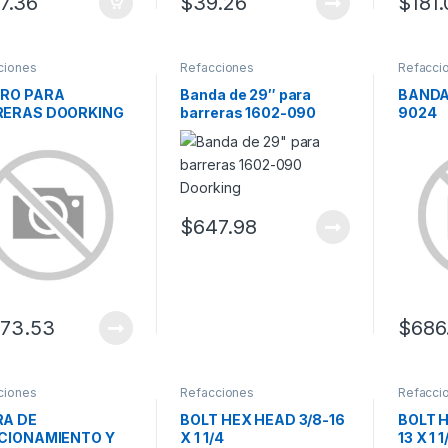
7.36
$
39.26
$
181
ciones
Refacciones
Refacci
RO PARA
Banda de 29″ para
BANDA
RERAS DOORKING
barreras 1602-090
9024
Doorking
$
647.98
073.53
$
686
ciones
Refacciones
Refacci
A DE
BOLT HEX HEAD 3/8-16
BOLT H
CIONAMIENTO Y
X 1 1/4
13 X 1 1