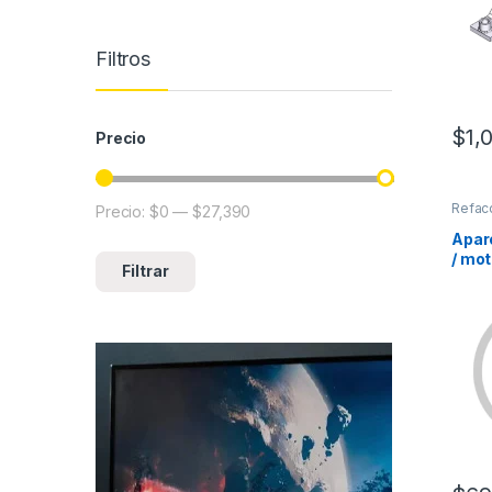
Filtros
$
1,
Precio
Refac
Precio:
$0
—
$27,390
Precio mínimo
Precio máximo
Apar
/ mot
Filtrar
ACCE