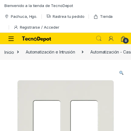
Skip to navigation
Skip to content
Bienvenido a la tienda de TecnoDepot
Pachuca, Hgo.
Rastrea tu pedido
Tienda
Registrarse / Acceder
0
Inicio
Automatización e Intrusión
Automatización - Casa