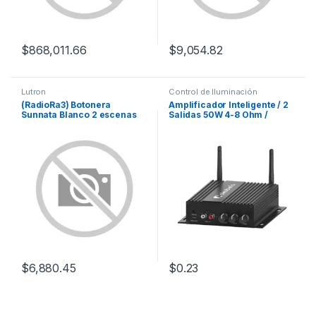
$
868,011.66
$
9,054.82
Lutron
Control de Iluminación
(RadioRa3) Botonera
Amplificador Inteligente / 2
Sunnata Blanco 2 escenas
Salidas 50W 4-8 Ohm /
para Radio RA3, programe
Entrada RCA y Fibra Optica
escenas diferentes en cada
botón.
$
6,880.45
$
0.23