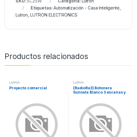
SKU:
SC2SW
Categoría:
Lutron
Etiquetas:
Automatización - Casa Inteligente
,
Lutron
,
LUTRON ELECTRONICS
Productos relacionados
Lutron
Lutron
Proyecto comercial
(RadioRa3) Botonera
Sunnata Blanco 3 escenas y
2 botones subir/bajar para
Radio RA3, programe
escenas diferentes en cada
botón.