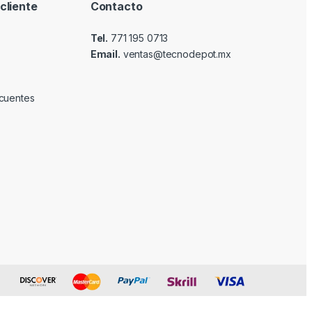
cliente
Contacto
Tel.
771 195 0713
Email.
ventas@tecnodepot.mx
cuentes