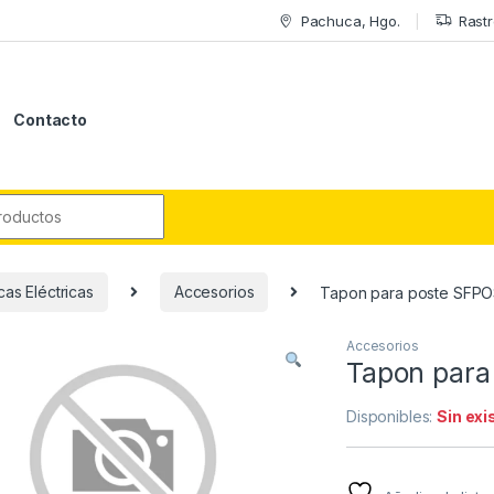
Pachuca, Hgo.
Rastr
Contacto
r:
as Eléctricas
Accesorios
Tapon para poste SFP
Accesorios
Tapon para
Disponibles:
Sin exi