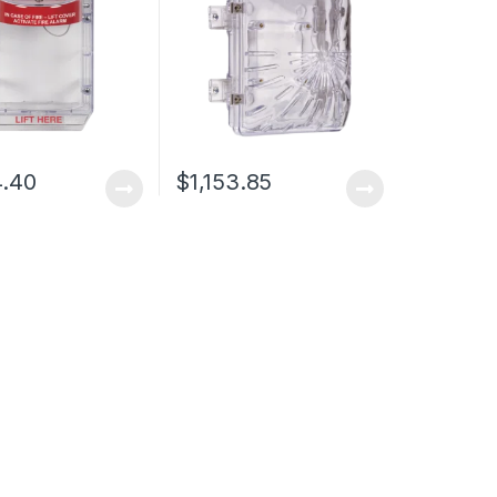
4.40
$
1,153.85