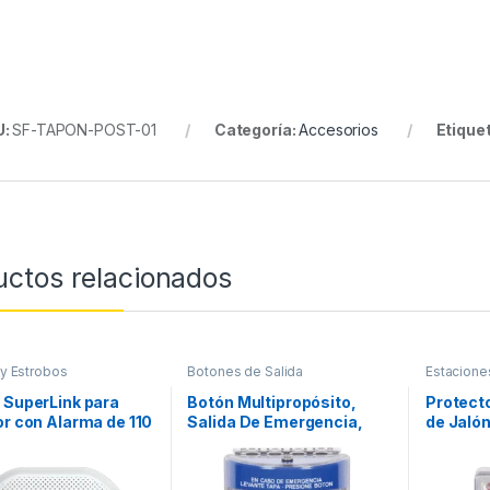
U:
SF-TAPON-POST-01
Categoría:
Accesorios
Etique
uctos relacionados
 y Estrobos
Botones de Salida
Estacione
 SuperLink para
Botón Multipropósito,
Protect
or con Alarma de 110
Salida De Emergencia,
de Jalón
luminación LED de
Reset Neumático, Sin
Texto en
encia,
Bocina , Texto En Español,
tación por Batería
Tapa De Policarbonato, 2