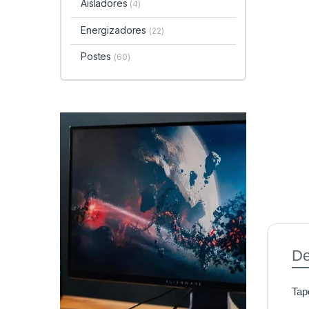
Aisladores
(4)
Energizadores
(22)
Postes
(60)
De
Tap