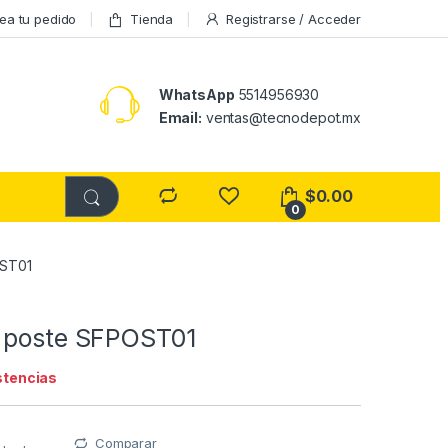
ea tu pedido
Tienda
Registrarse / Acceder
WhatsApp
5514956930
Email:
ventas@tecnodepot.mx
$
0.00
0
OST01
 poste SFPOST01
stencias
Comparar