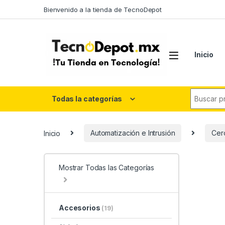
Skip to navigation
Skip to content
Bienvenido a la tienda de TecnoDepot
Inicio
Search fo
Todas la categorías
Inicio
Automatización e Intrusión
Cerc
Mostrar Todas las Categorías
Accesorios
(19)