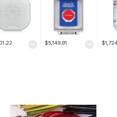
rada DC
Relevadores forma C,
Interior y Exterior
01.22
$
5,149.91
$
1,72