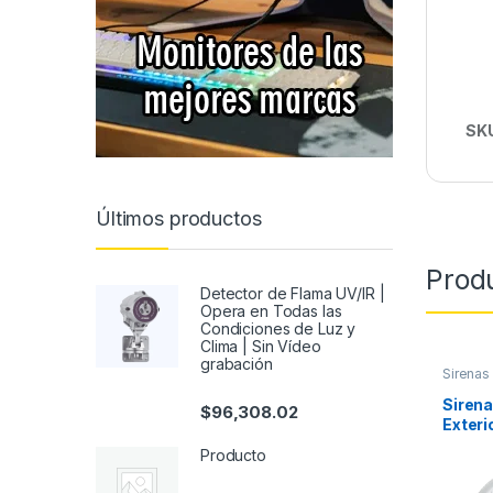
SK
Últimos productos
Prod
Detector de Flama UV/IR |
Opera en Todas las
Condiciones de Luz y
Clima | Sin Vídeo
grabación
Sirenas
Sirena
$
96,308.02
Exteri
dB e I
Producto
Emerg
Alimen